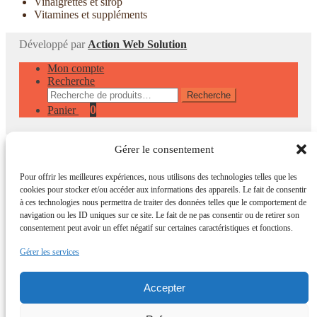
Vinaigrettes et sirop
Vitamines et suppléments
Développé par
Action Web Solution
Mon compte
Recherche
Recherche
Recherche
pour :
0
Panier
Gérer le consentement
Pour offrir les meilleures expériences, nous utilisons des technologies telles que les
cookies pour stocker et/ou accéder aux informations des appareils. Le fait de consentir
à ces technologies nous permettra de traiter des données telles que le comportement de
navigation ou les ID uniques sur ce site. Le fait de ne pas consentir ou de retirer son
consentement peut avoir un effet négatif sur certaines caractéristiques et fonctions.
Gérer les services
Accepter