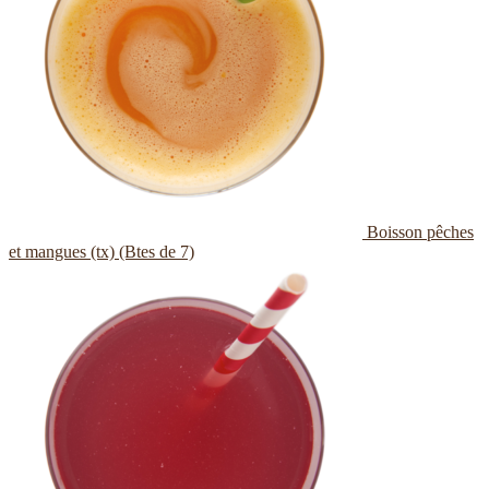
Boisson pêches
et mangues (tx) (Btes de 7)