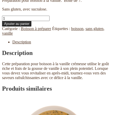
Préparation pour boisson à la vanille. Boîte de 7.
Sans gluten, avec sucralose.
quantité
de
Ajouter au panier
Boisson
Catégorie :
Boisson à préparer
Étiquettes :
boisson
,
sans gluten
,
à
vanille
la
vanille
Description
(Btes
de
Description
7)
Cette préparation pour boisson à la vanille crémeuse utilise le goût
riche et frais de la gousse de vanille à son plein potentiel. Lorsque
vous devez vous revitaliser en après-midi, tournez-vous vers des
saveurs rafraîchissantes avec ce délice à la vanille.
Produits similaires