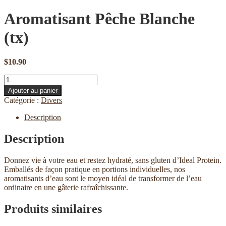
Aromatisant Pêche Blanche
(tx)
$
10.90
quantité
de
Ajouter au panier
Aromatisant
Catégorie :
Divers
Pêche
Blanche
Description
(tx)
Description
Donnez vie à votre eau et restez hydraté, sans gluten d’Ideal Protein.
Emballés de façon pratique en portions individuelles, nos
aromatisants d’eau sont le moyen idéal de transformer de l’eau
ordinaire en une gâterie rafraîchissante.
Produits similaires