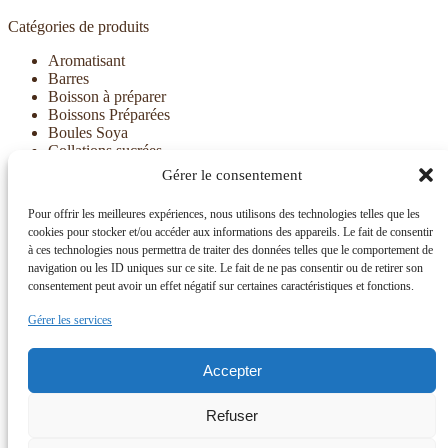
Catégories de produits
Aromatisant
Barres
Boisson à préparer
Boissons Préparées
Boules Soya
Collations sucrées
Croustilles
Gérer le consentement
Déjeuners
Divers
Pour offrir les meilleures expériences, nous utilisons des technologies telles que les
Gaufrettes
cookies pour stocker et/ou accéder aux informations des appareils. Le fait de consentir
Ideal Complete (Phase 3 et 4)
à ces technologies nous permettra de traiter des données telles que le comportement de
Noix
navigation ou les ID uniques sur ce site. Le fait de ne pas consentir ou de retirer son
Potages et Repas
consentement peut avoir un effet négatif sur certaines caractéristiques et fonctions.
Pouding à préparer
Pouding prêts à servir
Gérer les services
Vinaigrettes et sirop
Vitamines et suppléments
Accepter
Développé par
Action Web Solution
Refuser
Mon compte
Recherche